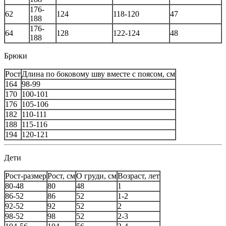
176-
62
124
118-120
47
188
176-
64
128
122-124
48
188
Брюки
Рост
Длина по боковому шву вместе с поясом, см
164
98-99
170
100-101
176
105-106
182
110-111
188
115-116
194
120-121
Дети
Рост-размер
Рост, см
О груди, см
Возраст, лет
80-48
80
48
1
86-52
86
52
1-2
92-52
92
52
2
98-52
98
52
2-3