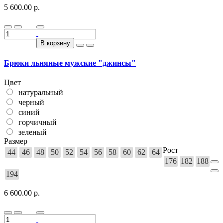
5 600.00 р.
В корзину
Брюки льняные мужские "джинсы"
Цвет
натуральный
черный
синий
горчичный
зеленый
Размер
Рост
44
46
48
50
52
54
56
58
60
62
64
176
182
188
194
6 600.00 р.