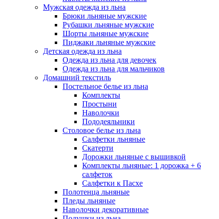
Мужская одежда из льна
Брюки льняные мужские
Рубашки льняные мужские
Шорты льняные мужские
Пиджаки льняные мужские
Детская одежда из льна
Одежда из льна для девочек
Одежда из льна для мальчиков
Домашний текстиль
Постельное белье из льна
Комплекты
Простыни
Наволочки
Пододеяльники
Столовое белье из льна
Салфетки льняные
Скатерти
Дорожки льняные с вышивкой
Комплекты льняные: 1 дорожка + 6
салфеток
Салфетки к Пасхе
Полотенца льняные
Пледы льняные
Наволочки декоративные
Подушки из льна