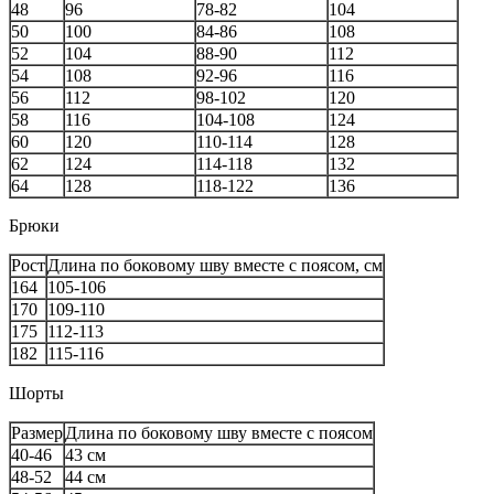
48
96
78-82
104
50
100
84-86
108
52
104
88-90
112
54
108
92-96
116
56
112
98-102
120
58
116
104-108
124
60
120
110-114
128
62
124
114-118
132
64
128
118-122
136
Брюки
Рост
Длина по боковому шву вместе с поясом, см
164
105-106
170
109-110
175
112-113
182
115-116
Шорты
Размер
Длина по боковому шву вместе с поясом
40-46
43 см
48-52
44 см