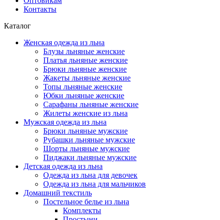
Оптовикам
Контакты
Каталог
Женская одежда из льна
Блузы льняные женские
Платья льняные женские
Брюки льняные женские
Жакеты льняные женские
Топы льняные женские
Юбки льняные женские
Сарафаны льняные женские
Жилеты женские из льна
Мужская одежда из льна
Брюки льняные мужские
Рубашки льняные мужские
Шорты льняные мужские
Пиджаки льняные мужские
Детская одежда из льна
Одежда из льна для девочек
Одежда из льна для мальчиков
Домашний текстиль
Постельное белье из льна
Комплекты
Простыни