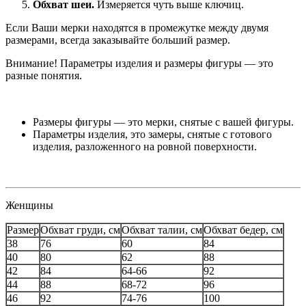
Обхват шеи.
Измеряется чуть выше ключиц.
Если Ваши мерки находятся в промежутке между двумя
размерами, всегда заказывайте больший размер.
Внимание! Параметры изделия и размеры фигуры — это
разные понятия.
Размеры фигуры — это мерки, снятые с вашей фигуры.
Параметры изделия, это замеры, снятые с готового
изделия, разложенного на ровной поверхности.
Женщины
Размер
Обхват груди, см
Обхват талии, см
Обхват бедер, см
38
76
60
84
40
80
62
88
42
84
64-66
92
44
88
68-72
96
46
92
74-76
100