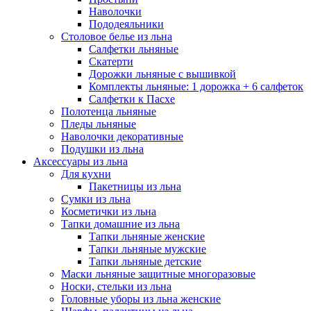
Наволочки
Пододеяльники
Столовое белье из льна
Салфетки льняные
Скатерти
Дорожки льняные с вышивкой
Комплекты льняные: 1 дорожка + 6 салфеток
Салфетки к Пасхе
Полотенца льняные
Пледы льняные
Наволочки декоративные
Подушки из льна
Аксессуары из льна
Для кухни
Пакетницы из льна
Сумки из льна
Косметички из льна
Тапки домашние из льна
Тапки льняные женские
Тапки льняные мужские
Тапки льняные детские
Маски льняные защитные многоразовые
Носки, стельки из льна
Головные уборы из льна женские