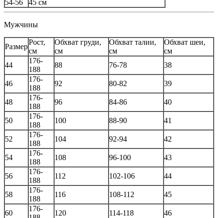
54-56
45 см
Мужчины
Рост,
Обхват груди,
Обхват талии,
Обхват шеи,
Размер
см
см
см
см
176-
44
88
76-78
38
188
176-
46
92
80-82
39
188
176-
48
96
84-86
40
188
176-
50
100
88-90
41
188
176-
52
104
92-94
42
188
176-
54
108
96-100
43
188
176-
56
112
102-106
44
188
176-
58
116
108-112
45
188
176-
60
120
114-118
46
188