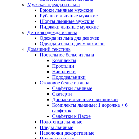
Мужская одежда из льна
Брюки льняные мужские
Рубашки льняные мужские
Шорты льняные мужские
Пиджаки льняные мужские
Детская одежда из льна
Одежда из льна для девочек
Одежда из льна для мальчиков
Домашний текстиль
Постельное белье из льна
Комплекты
Простыни
Наволочки
Пододеяльники
Столовое белье из льна
Салфетки льняные
Скатерти
Дорожки льняные с вышивкой
Комплекты льняные: 1 дорожка + 6
салфеток
Салфетки к Пасхе
Полотенца льняные
Пледы льняные
Наволочки декоративные
Подушки из льна