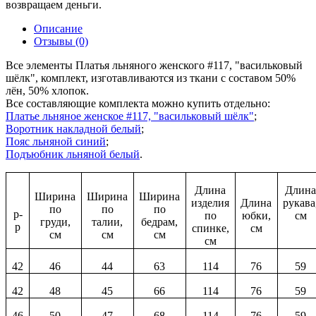
возвращаем деньги.
Описание
Отзывы (0)
Все элементы Платья льняного женского #117, "васильковый
шёлк", комплект, изготавливаются из ткани с составом 50%
лён, 50% хлопок.
Все составляющие комплекта можно купить отдельно:
Платье льняное женское #117, "васильковый шёлк"
;
Воротник накладной белый
;
Пояс льняной синий
;
Подъюбник льняной белый
.
Длина
Длин
Ширина
Ширина
Ширина
изделия
Длина
рукава
по
по
по
р-
по
юбки,
см
груди,
талии,
бедрам,
р
спинке,
см
см
см
см
см
42
46
44
63
114
76
59
42
48
45
66
114
76
59
46
50
47
68
114
76
59