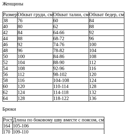
Женщины
Размер
Обхват груди, см
Обхват талии, см
Обхват бедер, см
38
76
60
84
40
80
62
88
42
84
64-66
92
44
88
68-72
96
46
92
74-76
100
48
96
78-82
104
50
100
84-86
108
52
104
88-90
112
54
108
92-96
116
56
112
98-102
120
58
116
104-108
124
60
120
110-114
128
62
124
114-118
132
64
128
118-122
136
Брюки
Рост
Длина по боковому шву вместе с поясом, см
164
105-106
170
109-110