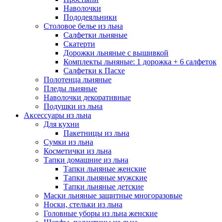
Наволочки
Пододеяльники
Столовое белье из льна
Салфетки льняные
Скатерти
Дорожки льняные с вышивкой
Комплекты льняные: 1 дорожка + 6 салфеток
Салфетки к Пасхе
Полотенца льняные
Пледы льняные
Наволочки декоративные
Подушки из льна
Аксессуары из льна
Для кухни
Пакетницы из льна
Сумки из льна
Косметички из льна
Тапки домашние из льна
Тапки льняные женские
Тапки льняные мужские
Тапки льняные детские
Маски льняные защитные многоразовые
Носки, стельки из льна
Головные уборы из льна женские