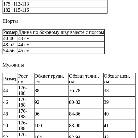
175
112-113
182
115-116
Шорты
Размер
Длина по боковому шву вместе с поясом
40-46
43 см
48-52
44 см
54-56
45 см
Мужчины
Рост,
Обхват груди,
Обхват талии,
Обхват шеи,
Размер
см
см
см
см
176-
44
88
76-78
38
188
176-
46
92
80-82
39
188
176-
48
96
84-86
40
188
176-
50
100
88-90
41
188
176-
52
104
92-94
42