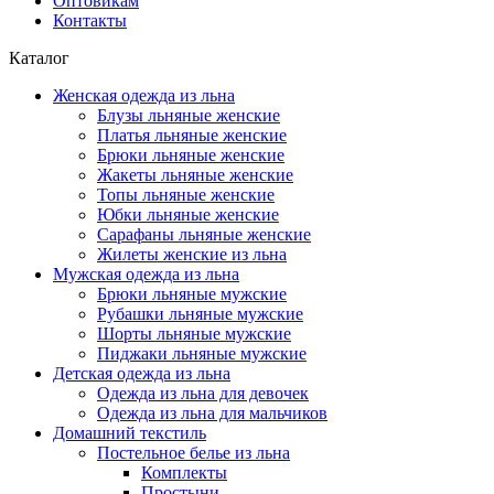
Оптовикам
Контакты
Каталог
Женская одежда из льна
Блузы льняные женские
Платья льняные женские
Брюки льняные женские
Жакеты льняные женские
Топы льняные женские
Юбки льняные женские
Сарафаны льняные женские
Жилеты женские из льна
Мужская одежда из льна
Брюки льняные мужские
Рубашки льняные мужские
Шорты льняные мужские
Пиджаки льняные мужские
Детская одежда из льна
Одежда из льна для девочек
Одежда из льна для мальчиков
Домашний текстиль
Постельное белье из льна
Комплекты
Простыни