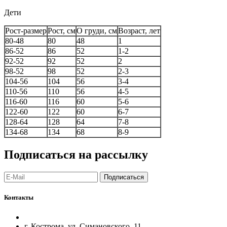
Дети
Рост-размер
Рост, см
О груди, см
Возраст, лет
80-48
80
48
1
86-52
86
52
1-2
92-52
92
52
2
98-52
98
52
2-3
104-56
104
56
3-4
110-56
110
56
4-5
116-60
116
60
5-6
122-60
122
60
6-7
128-64
128
64
7-8
134-68
134
68
8-9
Подписаться на рассылку
Подписаться
Контакты
г. Кострома, ул. Симановского, 11